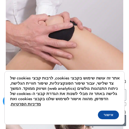
פתרון לכאבי ברכיים
אתר זה עושה שימוש בקבצי cookies, לרבות קבצי cookies של
נשמח לענות על כל שאלה או בקשה:
צד שלישי, עבור שיפור הפונקצינליות, שיפור חוויית הגלישה,
ניתוח התנהגות גולשים (web analytics) ושיווק ממוקד. המשך
גלישה באתר זה מבלי לשנות את הגדרת קבצי ה-cookies של
הדפדפן, מהווה אישור לשימוש שלנו בקבצי cookies ואת
מדיניות הפרטיות
.
אני מאשר/ת את מסירת הפרטים מרצוני החופשי והשימוש
בהם כדי ליצור איתי קשר ואת
מדיניות הפרטיות
.
אישור
שלח