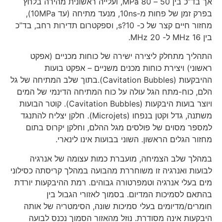
אך בד”כ בין 50 – 80 MPa, ועלייה ראשונית מהירה בלחץ
בפרק זמן של פחות מ-10ns, מנעד מתיחה (עד 10MPa),
מחזור חיים קצר של כ- 10?s, וספקטרום תדירות רחב, בד”כ
בין 16 MHz ל- 20 MHz.
התהליך מתחלק ליצירה ישירה של כוחות מכניים (אפקט
ראשוני) ויצירת כוחות מכנים משניים – אפקט בועות
ההיבקעות (Cavitation Bubbles).בתוך שלב המתיחה של גל
הלם, כוח-מתח הגל עולה על כוח המתיחה הדינמי של המים
ויוצר בועות היבקעות (Cavitation Bubbles). קוטר הבועות
משתנה, גדל וקטן בנפחו (Microjets). חלקן יצליח להתנגד
למספר מסוים של פולסים מגל ההלם, וחלקן יקרוס בתום
מחזור הגלים הראשון. השוני בבועות אינו לינארי.
במהלך שלב הצמיחה, מועברת כמות עצומה של אנרגיה
לבועות ואנרגיה זו משוחררת מהבועה במהלך קריסתה כסילוני
מים בעלי אנרגיה וטמפרטורה גבוהים. רמת ההיבקעות יורדת
בהתאם לסמיכות המדיום. בסמוך לאזורי הגבול בין
חומרים/מדיומים בעלי סמיכות שונה, הסימטריה של אותה
היבקעות אינה מסודרת. נוזל מהאזור הסמוך נכנס לבועה