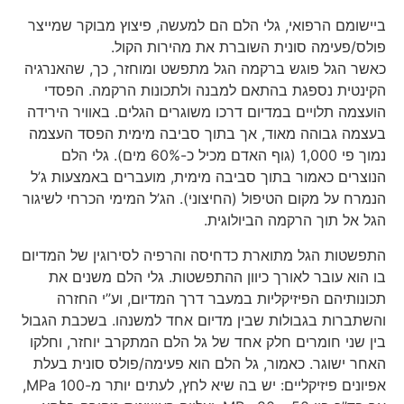
ביישומם הרפואי, גלי הלם הם למעשה, פיצוץ מבוקר שמייצר
פולס/פעימה סונית השוברת את מהירות הקול.
כאשר הגל פוגש ברקמה הגל מתפשט ומוחזר, כך, שהאנרגיה
הקינטית נספגת בהתאם למבנה ולתכונות הרקמה. הפסדי
הועצמה תלויים במדיום דרכו משוגרים הגלים. באוויר הירידה
בעצמה גבוהה מאוד, אך בתוך סביבה מימית הפסד העצמה
נמוך פי 1,000 (גוף האדם מכיל כ-60% מים). גלי הלם
הנוצרים כאמור בתוך סביבה מימית, מועברים באמצעות ג’ל
הנמרח על מקום הטיפול (החיצוני). הג’ל המימי הכרחי לשיגור
הגל אל תוך הרקמה הביולוגית.
התפשטות הגל מתוארת כדחיסה והרפיה לסירוגין של המדיום
בו הוא עובר לאורך כיוון ההתפשטות. גלי הלם משנים את
תכונותיהם הפיזיקליות במעבר דרך המדיום, וע”י החזרה
והשתברות בגבולות שבין מדיום אחד למשנהו. בשכבת הגבול
בין שני חומרים חלק אחד של גל הלם המתקרב יוחזר, וחלקו
האחר ישוגר. כאמור, גל הלם הוא פעימה/פולס סונית בעלת
אפיונים פיזיקליים: יש בה שיא לחץ, לעתים יותר מ-100 MPa,