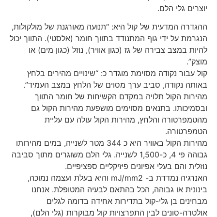
יוצרים גלי הלם.
ההגדרה המדעית של קול היא: “תנועה מאורגנת של מולקולות,
הנגרמת על ידי גוף המתנודד בתווך חומר (אלסטי). התווך יכול
להיות במצב צבירה של גז (כגון אוויר), נוזל (כגון מים) או
מוצק”.
קול עבור נקודה מסוימת מוגדר כ: “שינויים מהירים בלחץ
באותה נקודה, סביב ערך מסוים של הלחץ במצב העמיד”.
מהירות הקול תלויה במקדם הקשיחות של חומר התווך
ובסמיכותו. בתנאים מסוימים מושפעת מהירות הקול גם
מהטמפרטורה והלחץ, מהירות הקול עולה עם עליית
הטמפרטורה.
מהירות הקול באוויר היא כ 344 מטר לשנייה, במים מהירותו
גבוהה פי 4, כ-1,500 לשנייה. גלי הלם משוגרים מתוך סביבה
נוזלית והם בעלי אפיונים פיזיקליים ספציפיים.
האנרגיה נמדדת ב- mJ/mm2 והיא בעלת ועצמה נמוכה,
בינונית או גבוהה, הכל בהתאם לבעיה המטופלת. אנחנו
מבחינים בן גלי-קול בתדירות אחידה בדומה לגלים
אולטרה-סונים לבין התפרצויות קול מבוקרות (גלי הלם),