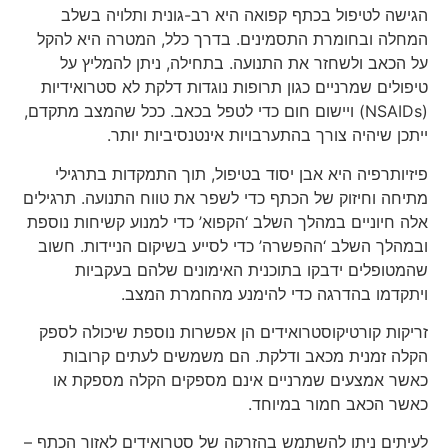
הגישה לטיפול בכתף קפואה היא רב-גונית ותלויה בשלב
המחלה ובחומרת התסמינים. בדרך כלל, המטרה היא להקל
על הכאב ולשחזר את התנועה. בתחילה, ניתן להמליץ על
טיפולים שמרניים כגון תרופות נוגדות דלקת לא סטרואידיות
(NSAIDs) ויישום חום כדי לטפל בכאב. ככל שהמצב מתקדם,
ייתכן שיהיה צורך בהתערבויות אינטנסיביות יותר.
פיזיותרפיה היא אבן יסוד בטיפול, תוך התמקדות בתרגילי
מתיחה וחיזוק של הכתף כדי לשפר את טווח התנועה. תרגילים
אלה חיוניים במהלך השלב ‘הקפוא’ כדי למנוע קשיחות נוספת
ובמהלך השלב ‘ההפשרה’ כדי לסייע בשיקום הניידות. חשוב
שהמטופלים ידבקו בתוכנית האימונים שלהם בעקביות
ויתקדמו בהדרגה כדי להימנע מהחמרת המצב.
זריקות קורטיקוסטרואידים הן אפשרות נוספת שיכולה לספק
הקלה זמנית מכאב ודלקת. הם משמשים לעתים קרובות
כאשר אמצעים שמרניים אינם מספקים הקלה מספקת או
כאשר הכאב חמור במיוחד.
לעיתים ניתן להשתמש בהזרקה של סטרואידים לאזור הכתף –