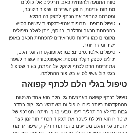
טווח התנועה ולהפחית כאב. תרגילים אלו כוללים
מתיחות עדינות, חיזוק השרירים ושיפור היציבה,
ומטרתם להחזיר את הכתף לתפקידה המלא.
טיפול תרופתי: תרופות אנטי-דלקתיות עשויות לסייע
בהפחתת הכאב והדלקת. בנוסף, ניתן לשלב טיפולים
מקומיים כמו זריקות סטרואידים להפחתת הכאב באופן
ישיר ומהיר יותר.
טיפולים אלטרנטיביים: כמו אקופונקטורה וגלי הלם,
יכולים לספק הקלה נוספת. אקופונקטורה עשויה לשפר
את זרימת הדם לכתף ולהקל על המתח, בעוד שטיפול
בגלי קול עשוי לסייע בשיפור ההחלמה.
טיפול בגלי הלם לכתף קפואה
טיפול בכתף קפואה באמצעות גלי הלם הוא אחד השיטות
המתקדמות ביותר כיום. טיפול זה משתמש בגלי קול בתדר
גבוה כדי לעורר תהליך ריפוי טבעי בגוף. היתרון המרכזי של
שיטה זו הוא היכולת לשפר את תפקוד הכתף תוך זמן קצר
יחסית. גלי ההלם מסייעים בהפחתת הדלקת, שיפור זרימת
הדם וגרימת תחושת הקלה מיידית בכאב. במיוחד במקרים