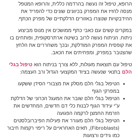
הרופא, טיפול זה נעשה בהרדמה כללית, והרופא המטפל
מנסה להזיז את המפרק בכיוונים שונים כדי להפריד את
ההידבקויות שנוצרו באזורים הדלקתיים של מפרק הכתף.
במקרים קשים עם כאבי כתף ממושכים אין מנוס מביצוע
ניתוח. הניתוח נעשה לרוב בשיטה ארתרסקופית, ופותחים בו
את קופסית המפרק המודלקת, ובכך משחררים את הלחץ
שהצטבר במפרק, ומפחיתים את הכאב.
טיפול עם תוצאות מעולות, ללא צורך בניתוח הוא
טיפול בגלי
הלם
בתנאי שנעשה בציוד המקצועי הגדול ורב העצמה:
הטיפול בגלי הלם מסלק את מצבורי הסידן ששקעו
במפרקי הגוף
הטיפול בגלי הלם שובר את המעגל הכרוני של הדלקת
ע”י עידוד הגוף לבנות כלי דם חדשים, המחדשים את
הזרמת החמצן לרקמה הפגועה
הטיפול בגלי הלם מעורר את פעילות הפיברובלסטים
(Fibroblasts), תאים האחראיים על ריפוי רקמות חיבור
כמו גידים ורצועות