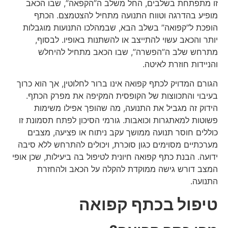
זו מתפתחת בשלבים, החל משלב ה”הקפאה”, שבו הכאב
מופיע בהדרגה וטווח התנועה מתחיל להצטמצם. הכתף
הופכת ל”קפואה” בשלב הבא, שבמהלכו התנועות מוגבלות
יותר והכאב עשוי להתייצב או להשתנות באופיו. לבסוף,
מתרחש שלב ה”הפשרה”, שבו הכאב מתחיל להיחלש
והניידות חוזרת לאיטה.
הגורם המדויק לכתף קפואה אינו ברור לחלוטין, אך הוא כרוך
בעיבוי והתכווצות של הקופסית המקיפה את מפרק הכתף.
הידוק זה מגביל את התנועה, מה שהופך אפילו משימות
פשוטות למאתגרות וכואבות. גורמי הסיכון לפתח תסמונת זו
כוללים חוסר תנועה ממושך עקב ניתוח או פציעה, מצבים
מערכתיים מסוימים כגון סוכרת, ויכולים להתרחש ללא סיבה
ידועה. הבנת כתף קפואה חיונית לטיפול בה ביעילות, שכן אופי
המצב דורש גישה ממוקדת להקלה על הכאב ולהחזרת
התנועה.
טיפול בכתף קפואה