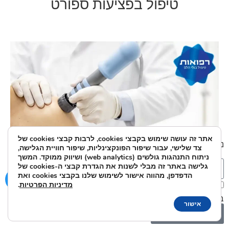
טיפול בפציעות ספורט
אתר זה עושה שימוש בקבצי cookies, לרבות קבצי cookies של
נשמח לענות על כל שאלה או בקשה:
צד שלישי, עבור שיפור הפונקצינליות, שיפור חוויית הגלישה,
ניתוח התנהגות גולשים (web analytics) ושיווק ממוקד. המשך
גלישה באתר זה מבלי לשנות את הגדרת קבצי ה-cookies של
הדפדפן, מהווה אישור לשימוש שלנו בקבצי cookies ואת
מדיניות הפרטיות
.
אני מאשר/ת את מסירת הפרטים מרצוני החופשי והשימוש
כאבי כתפיים
בהם כדי ליצור איתי קשר ואת
מדיניות הפרטיות
.
אישור
שלח