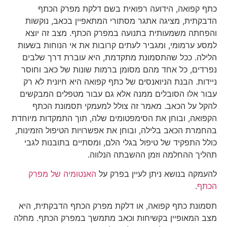
כתף קפואה, הידועה רפואית בשם דלקת מפרק הכתף
הדבקתית, מציגה אתגר מסתורי המתאפיין בכאב, נוקשות
והפחתה משמעותית בתנועה במפרק הכתף. מצב זה יוצא
למסע ערמומי, ומגביר לעתים קרובות את אי הנוחות בשעות
הלילה. ככל שהתסמונת מתקדמת, היא עוברת דרך שלבים
נפרדים, כל אחד מהם מסומן ברמות שונות של כאב וחוסר
ניידות. הבנת הניואנסים של כתף קפואה היא חיונית לא רק
עבור אלו הסובלים ממנה אלא גם עבור מטפלים המבקשים
להקל על הכאב. מאמר זה צולל למעמקי תסמונת הכתף
הקפואה, ובוחן את הסימפטומים שלה, תוך התמקדות מיוחדת
בהחמרת הכאב בלילה, ובוחן את אפשרויות הטיפול הזמינות,
כולל התפקיד של טיפול בגלי הלם, ומסתיים בתובנות לגבי
תהליך ההחלמה וזמן ההשבתה הנלווה.
להעמקה בנושא ניתן לעיין בפרק על
האנטומיה של מפרק
הכתף
.
תסמונת כתף קפואה, או דלקת מפרק הכתף הדבקתית, היא
מצב המאופיין בקשיחות וכאב מתמשך במפרק הכתף. מחלה