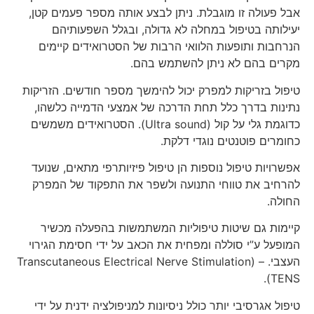
אבל פעולה זו מוגבלת. ניתן לבצע אותה מספר פעמים קטן,
יעילותה בטיפול במחלה לא גדולה, ובגלל השפעותיהם
הנרחבות ותופעות הלוואי הרבות של הסטרואידים קיימים
מקרים בהם לא ניתן להשתמש בהם.
טיפול בזריקות למפרק יכול להימשך מספר חודשים. הזריקות
נתינות בדרך כלל תחת הדרכה של אמצעי הדמייה כלשהו,
כדוגמת גלי על קול (Ultra sound). הסטרואידים משמשים
כחומרים פוטנטים נוגדי דלקת.
אפשרויות טיפול נוספות הן טיפול פיזיותרפי מתאים, שנועד
להרחיב את טווחי התנועה ולשפר את התפקוד של המפרק
החולה.
קיימות גם שיטות טיפוליות המשתמשות בהפעלה מכשיר
המופעל ע”י סוללה ומפחית את הכאב על ידי חסימת הגירוי
העצבי. – Transcutaneous Electrical Nerve Stimulation)
(TENS.
טיפול אגרסיבי יותר כולל ניסיונות למניפולציה ידנית על ידי