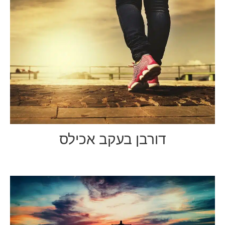
דורבן בעקב אכילס