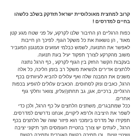
קרוב למחצית מאוכלוסיית ישראל תזדקק בשלב כלשהו
בחיים למדרסים !
כפות הרגליים הן החיבור שלנו לקרקע, על פני שטח מגע קטן
מאוד , הן נושאות את כל משקל הגוף. לפיכך הן חייבות
לאפשר את התנועה, לשמש כבלמי זעזועים וכמנגנון המעביר
משוב מהקרקע לצורך תפקוד יעיל בעת תנועה.
בעקבות הקשר החזק בין הגוף לקרקע , כף הרגל נתונה
ללחצים אדירים ולנשיאת משקל רב בזמן הליכה, כל אלה
משנים את המבנה שלה ואף עלולים להביא לעיוותים בכף
הרגל, כאבים ונזק לסחוסים. הכאבים עלולים להופיע בכפות
הרגליים, ברכיים, אגן, גב תחתון/עליון, צוואר וחלקי גוף
אחרים.
ככל שמתבגרים, משתנים הלחצים על כף הרגל, ולכן כדי
לשפר את היציבה ולרפא ליקויים, אנחנו נדרשים למדרסים.
תפקידו של מדרס ביומכני הוא פיזור שווה של הלחצים בכף
הרגל , לעתים יש צורך בהטיית העומסים תוך תיקוני יציבה
ושינויי זוויות . וכן תמיכה בקשת האורכית ותמיכה בקשת