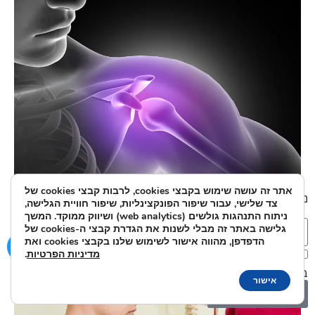
אתר זה עושה שימוש בקבצי cookies, לרבות קבצי cookies של
נשמח לענות על כל שאלה או בקשה:
צד שלישי, עבור שיפור הפונקצינליות, שיפור חוויית הגלישה,
ניתוח התנהגות גולשים (web analytics) ושיווק ממוקד. המשך
גלישה באתר זה מבלי לשנות את הגדרת קבצי ה-cookies של
הסתיידות בכתף
הדפדפן, מהווה אישור לשימוש שלנו בקבצי cookies ואת
מדיניות הפרטיות
.
אני מאשר/ת את מסירת הפרטים מרצוני החופשי והשימוש
בהם כדי ליצור איתי קשר ואת
מדיניות הפרטיות
.
אישור
שלח