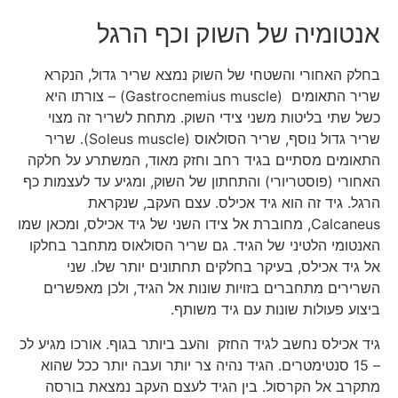
אנטומיה של השוק וכף הרגל
בחלק האחורי והשטחי של השוק נמצא שריר גדול, הנקרא
שריר התאומים (Gastrocnemius muscle) – צורתו היא
כשל שתי בליטות משני צידי השוק. מתחת לשריר זה מצוי
שריר גדול נוסף, שריר הסולאוס (Soleus muscle). שריר
התאומים מסתיים בגיד רחב וחזק מאוד, המשתרע על חלקה
האחורי (פוסטריורי) והתחתון של השוק, ומגיע עד לעצמות כף
הרגל. גיד זה הוא גיד אכילס. עצם העקב, שנקראת
Calcaneus, מחוברת אל צידו השני של גיד אכילס, ומכאן שמו
האנטומי הלטיני של הגיד. גם שריר הסולאוס מתחבר בחלקו
אל גיד אכילס, בעיקר בחלקים תחתונים יותר שלו. שני
השרירים מתחברים בזויות שונות אל הגיד, ולכן מאפשרים
ביצוע פעולות שונות עם גיד משותף.
גיד אכילס נחשב לגיד החזק והעב ביותר בגוף. אורכו מגיע לכ
– 15 סנטימטרים. הגיד נהיה צר יותר ועבה יותר ככל שהוא
מתקרב אל הקרסול. בין הגיד לעצם העקב נמצאת בורסה