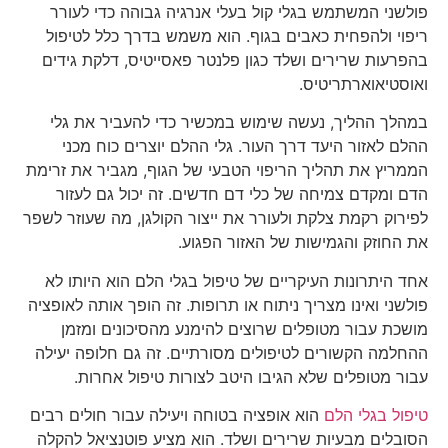
פולשני המשתמש בגלי קול בעלי אנרגיה גבוהה כדי לעורר
ריפוי ולהפחית כאבים בגוף. הוא משמש בדרך כלל לטיפול
בהפרעות שרירים ושלד כגון פלנטר פאסייטיס, דלקת גידים
ואוסטיאוארתריטיס.
במהלך ההליך, נעשה שימוש במכשיר כדי להעביר את גלי
ההלם לאזור היעד דרך העור. גלי ההלם יוצרים כוח מכני
הממריץ את תהליך הריפוי הטבעי של הגוף, מגביר את זרימת
הדם ומקדם צמיחה של כלי דם חדשים. זה יכול גם לעזור
לפירוק רקמת צלקת ולעורר את ייצור הקולגן, מה שעוזר לשפר
את החוזק והגמישות של האזור הפגוע.
אחד היתרונות העיקריים של טיפול בגלי הלם הוא היותו לא
פולשני ואינו מצריך ניתוח או תרופות. זה הופך אותה לאופציה
מושכת עבור מטופלים שרוצים להימנע מהסיכונים ומזמן
ההחלמה הקשורים לטיפולים מסורתיים. זה גם חלופה יעילה
עבור מטופלים שלא הגיבו היטב לצורות טיפול אחרות.
טיפול בגלי הלם
הוא אופציה בטוחה ויעילה עבור חולים רבים
הסובלים מבעיות שרירים ושלד. הוא מציע פוטנציאל להקלה