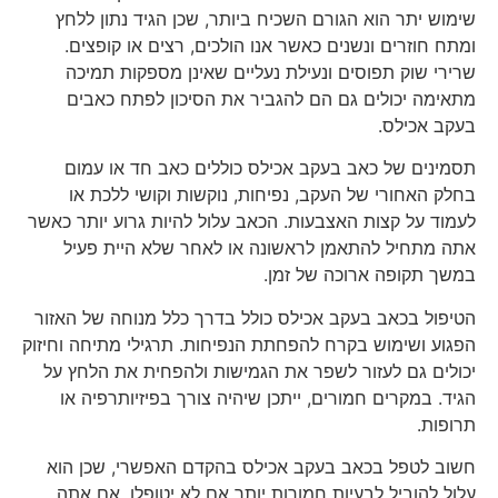
שימוש יתר הוא הגורם השכיח ביותר, שכן הגיד נתון ללחץ
ומתח חוזרים ונשנים כאשר אנו הולכים, רצים או קופצים.
שרירי שוק תפוסים ונעילת נעליים שאינן מספקות תמיכה
מתאימה יכולים גם הם להגביר את הסיכון לפתח כאבים
בעקב אכילס.
תסמינים של כאב בעקב אכילס כוללים כאב חד או עמום
בחלק האחורי של העקב, נפיחות, נוקשות וקושי ללכת או
לעמוד על קצות האצבעות. הכאב עלול להיות גרוע יותר כאשר
אתה מתחיל להתאמן לראשונה או לאחר שלא היית פעיל
במשך תקופה ארוכה של זמן.
הטיפול בכאב בעקב אכילס כולל בדרך כלל מנוחה של האזור
הפגוע ושימוש בקרח להפחתת הנפיחות. תרגילי מתיחה וחיזוק
יכולים גם לעזור לשפר את הגמישות ולהפחית את הלחץ על
הגיד. במקרים חמורים, ייתכן שיהיה צורך בפיזיותרפיה או
תרופות.
חשוב לטפל בכאב בעקב אכילס בהקדם האפשרי, שכן הוא
עלול להוביל לבעיות חמורות יותר אם לא יטופלו. אם אתה