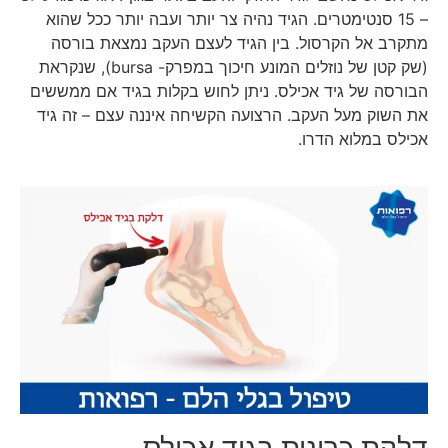
– 15 סנטימטרים. הגיד נהיה צר יותר ועבה יותר ככל שהוא
מתקרב אל הקרסול. בין הגיד לעצם העקב נמצאת בורסה
(שק קטן של נוזלים המונע חיכוך במפרק- bursa), שנקראת
הבורסה של גיד אכילס. ניתן לחוש בקלות בגיד אם ממששים
את השוק מעל העקב. הרצועה הקשיחה איננה עצם – זה גיד
אכילס במלוא הדרו.
דלקת כרונית בגיד אכילס