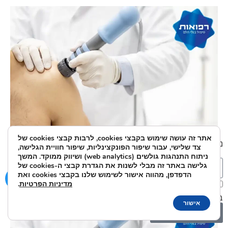
אתר זה עושה שימוש בקבצי cookies, לרבות קבצי cookies של
נשמח לענות על כל שאלה או בקשה:
צד שלישי, עבור שיפור הפונקצינליות, שיפור חוויית הגלישה,
כאבי כתפיים
ניתוח התנהגות גולשים (web analytics) ושיווק ממוקד. המשך
גלישה באתר זה מבלי לשנות את הגדרת קבצי ה-cookies של
הדפדפן, מהווה אישור לשימוש שלנו בקבצי cookies ואת
מדיניות הפרטיות
.
אני מאשר/ת את מסירת הפרטים מרצוני החופשי והשימוש
בהם כדי ליצור איתי קשר ואת
מדיניות הפרטיות
.
אישור
שלח