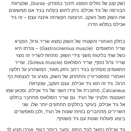
(שק קטן של נוזלים המונע חיכוך במפרק- bursa), שנקראת
הבורסה של גיד אכילס. ניתן לחוש בקלות בגיד אם ממששים
את השוק מעל העקב. הרצועה הקשיחה איננה עצם – זה גיד
אכילס במלוא הדרו.
בחלק האחורי והשטחי של השוק נמצא שריר גדול, הנקרא
שריר התאומים (Gastrocnemius muscle) – צורתו היא
כשל שתי בליטות משני צידי השוק. מתחת לשריר זה מצוי
שריר גדול נוסף, שריר הסולאוס (Soleus muscle). שריר
התאומים מסתיים בגיד רחב וחזק מאוד, המשתרע על חלקה
האחורי (פוסטריורי) והתחתון של השוק, ומגיע עד לעצמות כף
הרגל. גיד זה הוא גיד אכילס. עצם העקב, שנקראת
Calcaneus, מחוברת אל צידו השני של גיד אכילס, ומכאן שמו
האנטומי הלטיני של הגיד. גם שריר הסולאוס מתחבר בחלקו
אל גיד אכילס, בעיקר בחלקים תחתונים יותר שלו. שני
השרירים מתחברים בזויות שונות אל הגיד, ולכן מאפשרים
ביצוע פעולות שונות עם גיד משותף.
גיד אכילס נחשב לגיד החזק והעב ביותר בגוף. אורכו מגיע לכ