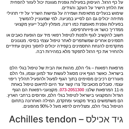
על כף הרגל. העיסוק בפעילות גופנית מגוונת יכול לעזור להפחית 
את הלחץ הישיר על העקב והגידים.
שימוש בנעליים מתאימות ושמירה על גמישות השריר על ידי תרגילי 
מתיחה יכולים גם הם לסייע במניעה. למי שמעוניין להמשיך 
בפעילות גופנית מאומצת כמו ריצה, מומלץ לקבל ייעוץ מקצועי 
ממדריך כושר או פיזיותרפיסט.
חשוב להקשיב לגוף ולפנות לטיפול רפואי מיד עם הופעת כאבים או 
תסמינים אחרים שמשתפרים לאחר טיפול עצמי בסיסי. מנגנונים 
מתקדמים להנחת התסמינים בקפידה יכולים לחסוך נזקים עתידיים 
ולהחזיר את כף הרגל לתפקוד מלא במהירות רבה.
מרפאות רפואות – גלי הלם, מהוות את הבית של טיפול בגלי הלם 
בישראל. כאשר הגוף אינו מסוגל לעשות עוד למען עצמו, גלי הלם 
מעוררים רכיבים מסוימים בתוך הגוף לפעול ולהפעיל תהליך ריפוי 
עצמי. סובלים מכאבים? צרו קשר עוד היום לתיאום טיפול באחת 
מ-11 המרפאות שלנו: 
073-2051300
. מקצועני-רפואות הם הגוף 
הגדול והמקצועי בישראל לטיפול בגלי הלם, ופרוסים ברחבי הארץ. 
הם משתמשים בציוד מקצועי ומתקדם, המילה האחרונה בתחום 
הטיפול בגלי הלם, ומצליחים לרפא מעל ל-90% מהפונים.
גיד אכילס – Achilles tendon