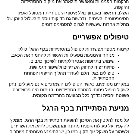
הרקמות הפנימיות ומאפשרות לאתר את מיקום ההסתיידות 
והיקפה.
השלב הראשון באבחון כולל איסוף היסטוריית המטופל ואפיון 
הסימפטומים. לעיתים, נדרשות גם בדיקות נוספות לשלול קיומן של 
מחלות אחרות שעשויות לגרום לתסמינים דומים.
טיפולים אפשריים
קיימות מספר אפשרויות לטיפול ב
הסתיידות בכף הרגל
, כולל:
מנוחה והימנעות מפעילויות העשויות להחמיר את הכאב.
שימוש בתרופות אנטי דלקתיות לשיכוך כאבים.
פיזיותרפיה לחיזוק השרירים ולשיפור הגמישות.
טיפולים בגלי הלם לעידוד תהליך הריפוי והפחתת 
ההסתיידות.
במקרים מסוימים, כאשר הטיפולים השמרניים אינם מועילים, ניתן 
לשקול טיפול ניתוחי להסרת הסתיידויות. הניתוח הינו פרוצדורה 
פשוטה יחסית ובדרך כלל מבוצעת בהרדמה מקומית.
מניעת הסתיידות בכף הרגל
על מנת להקטין את הסיכון להופעת 
הסתיידות בכף הרגל
, מומלץ 
להקפיד על פעילות גופנית מתונה ומתמשכת, לחזק את השרירים 
ולשמור על משקל גוף תקין. כמו כן, יש להימנע מעומסים מיותרים 