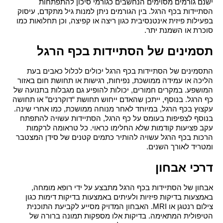
ישנם גורמים מסוימים הנחשבים כגורמי סיכון להתפתחות 
הסתיידות בכף הרגל. בין הגורמים ניתן למנות גיל מתקדם, עיסוק 
בפעילות פיזית אינטנסיבית כגון ריצה או קפיצה, וכן תחלואות כמו 
סוכרת או השמנת יתר.
תסמינים של הסתיידות בכף הרגל
התסמינים של 
הסתיידות בכף הרגל
 יכולים לכלול כאבים בעת 
הליכה או עמידה ממושכת, נפיחות, רגישות או תחושת חום באזור 
המושפע. במקרים חמורים, יכולות להופיע גם מגבלות בתנועה של 
כף הרגל. בנוסף, ייתכן שהאדם ייחוש תחושת “דוקרנים” או תחושה 
עקצוץ בכף הרגל, במיוחד לאחר מנוחה ממושכת, כמו אחרי שינה.
בנוסף לצפיפות בעומס על כף הרגל, הסתיידות עשויה להתפתח 
עקב פציעות קודמות שלא החלימו כראוי. כל טראומה לרקמות 
הרכות בכף הרגל עשויה להותיר כתמים קטנים של סידן המצטבר 
ומטריד לאורך השנים.
דרכי אבחון
אבחון של 
הסתיידות בכף הרגל
 מתבצע על ידי רופא מומחה, 
באמצעות בדיקות פיזיות ולעיתים באמצעות בדיקות דימות כגון 
צילום רנטגן או MRI. האבחון המדויק מסייע לקביעת התוכנית 
הטיפולית המתאימה. בדיקות אלו מספקות תמונה ברורה של 