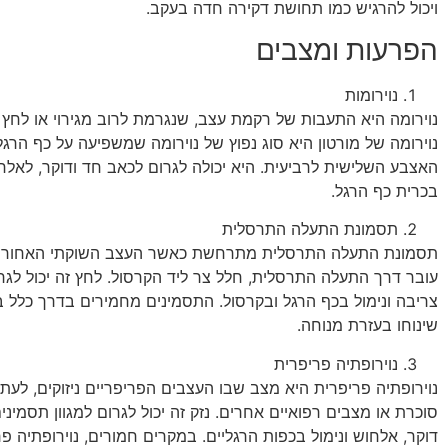
ויכול להרגיש כמו תחושת דקירה חדה בעקב.
הפרעות ומצבים
נוירומות
נוירומה היא התעבות של רקמת עצב, שנגרמת לרוב מגירוי או לחץ 
נוירומה של מורטון היא סוג נפוץ של נוירומה שמשפיעה על כף הרגל 
האצבע השלישית לרביעית. היא יכולה לגרום לכאב חד ודוקר, לאלחו
בכרית כף הרגל.
תסמונת התעלה התרסלית
תסמונת התעלה התרסלית מתרחשת כאשר העצב השוקתי האחורי 
עובר דרך התעלה התרסלית, חלל צר ליד הקרסול. לחץ זה יכול לגר
צריבה ונימול בכף הרגל ובקרסול. התסמינים מחמירים בדרך כלל בפ
שינוחו בעזרת מנוחה.
נוירופתיה פריפרית
נוירופתיה פריפרית היא מצב שבו העצבים הפריפריים ניזוקים, לעת
סוכרת או מצבים רפואיים אחרים. נזק זה יכול לגרום למגוון תסמיני
דוקר, אלחוש ונימול בכפות הרגליים. במקרים חמורים, נוירופתיה פ