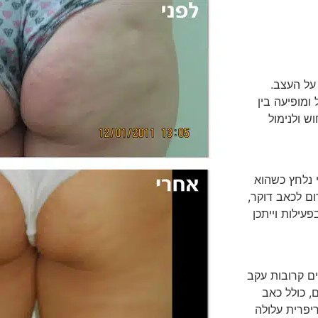
על העצב.
ומופיעה בין
ש ולנימול
נלחץ כשהוא
ום לכאב דוקר,
עילות וייתכן
ים קרובות עקב
ם, כולל כאב
ריפרית עלולה