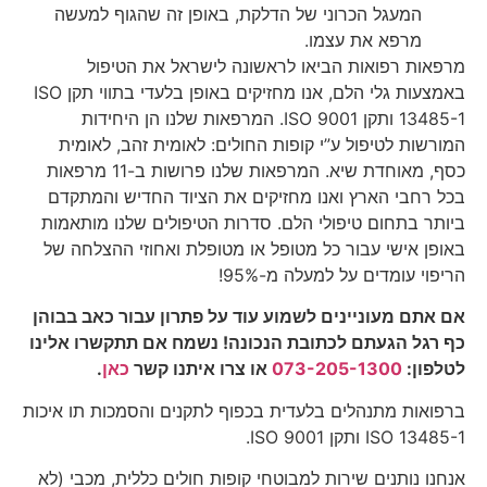
המעגל הכרוני של הדלקת, באופן זה שהגוף למעשה
מרפא את עצמו.
מרפאות רפואות הביאו לראשונה לישראל את הטיפול
באמצעות גלי הלם, אנו מחזיקים באופן בלעדי בתווי תקן ISO
13485-1 ותקן ISO 9001. המרפאות שלנו הן היחידות
המורשות לטיפול ע”י קופות החולים: לאומית זהב, לאומית
כסף, מאוחדת שיא. המרפאות שלנו פרושות ב-11 מרפאות
בכל רחבי הארץ ואנו מחזיקים את הציוד החדיש והמתקדם
ביותר בתחום טיפולי הלם. סדרות הטיפולים שלנו מותאמות
באופן אישי עבור כל מטופל או מטופלת ואחוזי ההצלחה של
הריפוי עומדים על למעלה מ-95%!
אם אתם מעוניינים לשמוע עוד על פתרון עבור כאב בבוהן
כף רגל הגעתם לכתובת הנכונה!
נשמח אם תתקשרו אלינו
לטלפון
:
073-205-1300
או
צרו איתנו קשר
כאן
.
ברפואות מתנהלים בלעדית בכפוף לתקנים והסמכות תו איכות
ISO 13485-1 ותקן ISO 9001.
אנחנו נותנים שירות למבוטחי קופות חולים כללית, מכבי (לא