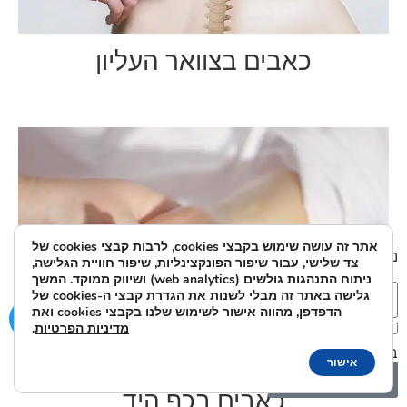
כאבים בצוואר העליון
אתר זה עושה שימוש בקבצי cookies, לרבות קבצי cookies של
נשמח לענות על כל שאלה או בקשה:
צד שלישי, עבור שיפור הפונקצינליות, שיפור חוויית הגלישה,
ניתוח התנהגות גולשים (web analytics) ושיווק ממוקד. המשך
גלישה באתר זה מבלי לשנות את הגדרת קבצי ה-cookies של
הדפדפן, מהווה אישור לשימוש שלנו בקבצי cookies ואת
מדיניות הפרטיות
.
אני מאשר/ת את מסירת הפרטים מרצוני החופשי והשימוש
בהם כדי ליצור איתי קשר ואת
מדיניות הפרטיות
.
אישור
שלח
כאבים בכף היד