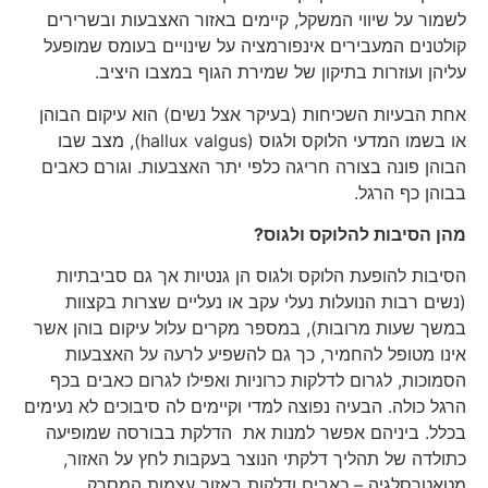
לשמור על שיווי המשקל, קיימים באזור האצבעות ובשרירים
קולטנים המעבירים אינפורמציה על שינויים בעומס שמופעל
עליהן ועוזרות בתיקון של שמירת הגוף במצבו היציב.
אחת הבעיות השכיחות (בעיקר אצל נשים) הוא עיקום הבוהן
או בשמו המדעי הלוקס ולגוס (hallux valgus), מצב שבו
הבוהן פונה בצורה חריגה כלפי יתר האצבעות. וגורם כאבים
בבוהן כף הרגל.
מהן הסיבות להלוקס ולגוס?
הסיבות להופעת הלוקס ולגוס הן גנטיות אך גם סביבתיות
(נשים רבות הנועלות נעלי עקב או נעליים שצרות בקצוות
במשך שעות מרובות), במספר מקרים עלול עיקום בוהן אשר
אינו מטופל להחמיר, כך גם להשפיע לרעה על האצבעות
הסמוכות, לגרום לדלקות כרוניות ואפילו לגרום כאבים בכף
הרגל כולה. הבעיה נפוצה למדי וקיימים לה סיבוכים לא נעימים
בכלל. ביניהם אפשר למנות את הדלקת בבורסה שמופיעה
כתולדה של תהליך דלקתי הנוצר בעקבות לחץ על האזור,
מטאטרסלגיה – כאבים ודלקות באזור עצמות המסרק