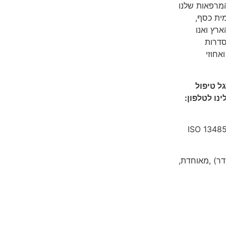
ופן בלעדי בתווי תקן ISO 13485-1 ותקן ISO 9001. המרפאות שלנו
מית כסף,
בכל רחבי הארץ ואנו
סדרות
אחוזי
ל טיפול
נו לטלפון
:
לים בלעדית בכפוף לתקנים והסמכות תו איכות ISO 13485-1
דר) ,מאוחדת,