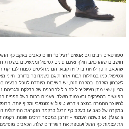
ספורטאים רבים וגם אנשים “רגילים” חווים כאבים בעקב כף הרגל
חושבים שזהו כאב חולף ואינם פונים לטיפול וממשיכים בשגרת חי
שהכאב הופך להיות בן לוויה קבוע, הם מחליטים לפנות לבדיקת 
ולטיפול. כמו במחלות רבות אחרות גם כשמדובר בדורבן חיוני מאו
לאבחון מוקדם. במקרה הזה, יש חשיבות מיוחדת לטפל בבעיה ברג
מכיוון שאי מתן טיפול יכול להוביל להחרפה של הדלקת ולגרימת נ
הפוגעים במפרקים ובעצמות השלד. פעמים רבות בשל הפנייה המ
להיווצר החמרה במצב ויידרש טיפול אינטנסיבי ומקיף יותר. הרופ
fascia), או בשמה העממי – דורבן במספר דרכים שונות. רקמה
את עצמות כף הרגל ועוטפת את השרירים שלה. הכאבים מופיעים