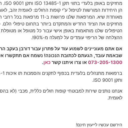
מחזיקים בא
הן היחידות המורשות לטיפול ע”י קופות החולים: לאומית זהב, לאו
מאוחדת שיא. המרפאות שלנו פרושות ב-11 מרפאות 
מחזיקים את הציוד החדיש והמתקדם ביותר בתחום טיפולי הלם. 
הטיפולים שלנו מותאמות באופן אישי עבור כל מטופל או מטופלת ו
ההצלחה של הריפוי עומדים על למעלה מ-90%!.
אם אתם מעוניינים לשמוע עוד על פתרון עבור דורבן בעקב הרג
שבאמת עובד, הגעתם לכתובת הנכונה!
נשמח אם תתקשרו אלי
073-205-1300
או
צרו איתנו קשר
כאן
.
ברפואות מתנה
ותקן ISO 9001.
אנחנו נותנים שירות למבוטחי קופות חולים כללית, מכבי (לא בהס
לאומית.
הירשם עכשיו לייעוץ חינם!