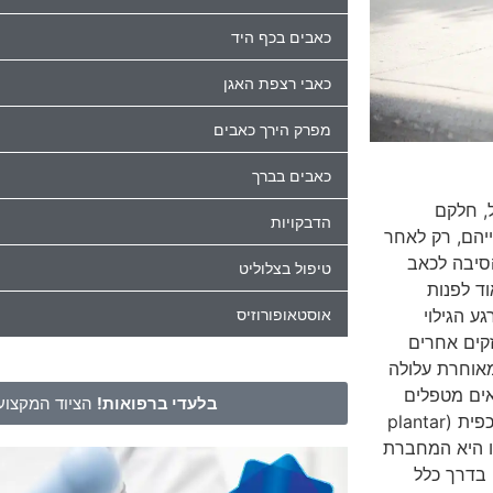
כאבים בכף היד
כאבי רצפת האגן
מפרק הירך כאבים
כאבים בברך
, חלקם
הדבקויות
יהם, רק לאחר
הסיבה לכאב
טיפול בצלוליט
ד לפנות
אוסטאופורוזיס
ע הגילוי
זקים אחרים
אוחרת עלולה
אים מטפלים
בלעדי ברפואות!
הציוד המקצועי
במקרה של כאב עז בעקב כף הרגל ברקמה הנקראת החיתולית הכפית (plantar
 זו היא המחברת
 בדרך כלל