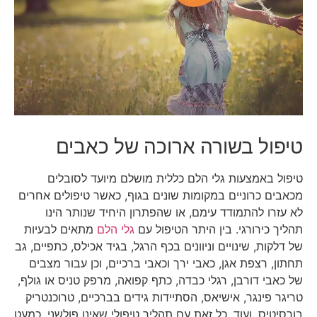
טיפול בשורה ארוכה של כאבים
טיפול באמצעות גלי הלם כללית מושלם מיועד לסובלים
מכאבים כרוניים במקומות שונים בגוף, כאשר טיפולים אחרים
לא עזרו להתמודד עימם, או שהפתרון היחיד שנותר הינו
תהליך כירורגי. בין היתר הטיפול עם
גלי הלם
מתאים לבעיות
של דלקות, שינויים וניוונים בכף הרגל, בגיד אכילס, כתפיים, גב
תחתון, רצפת אגן, כאבי ירך וכאבי ברכיים, וכן עבור מצבים
של כאבי דורבן, רגלי כבדה, כתף קפואה, מרפק טניס או גולף,
טריגר פינגר, אישיאס, הסתיידות גידים בברכיים, טרוכנטריק
בורסיטיס, ועוד. כל זאת עם תהליך טיפולי שאינו פולשני, כמעט