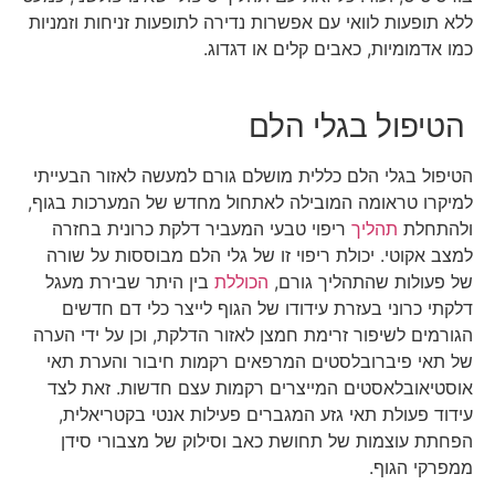
ללא תופעות לוואי עם אפשרות נדירה לתופעות זניחות וזמניות
כמו אדמומיות, כאבים קלים או דגדוג.
הטיפול בגלי הלם
הטיפול בגלי הלם כללית מושלם גורם למעשה לאזור הבעייתי
למיקרו טראומה המובילה לאתחול מחדש של המערכות בגוף,
ולהתחלת
תהליך
ריפוי טבעי המעביר דלקת כרונית בחזרה
למצב אקוטי. יכולת ריפוי זו של גלי הלם מבוססות על שורה
של פעולות שהתהליך גורם,
הכוללת
בין היתר שבירת מעגל
דלקתי כרוני בעזרת עידודו של הגוף לייצר כלי דם חדשים
הגורמים לשיפור זרימת חמצן לאזור הדלקת, וכן על ידי הערה
של תאי פיברובלסטים המרפאים רקמות חיבור והערת תאי
אוסטיאובלאסטים המייצרים רקמות עצם חדשות. זאת לצד
עידוד פעולת תאי גזע המגברים פעילות אנטי בקטריאלית,
הפחתת עוצמות של תחושת כאב וסילוק של מצבורי סידן
ממפרקי הגוף.