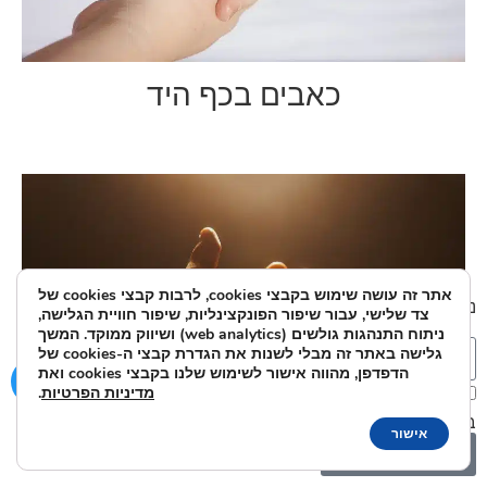
כאבים בכף היד
אתר זה עושה שימוש בקבצי cookies, לרבות קבצי cookies של
נשמח לענות על כל שאלה או בקשה:
צד שלישי, עבור שיפור הפונקצינליות, שיפור חוויית הגלישה,
ניתוח התנהגות גולשים (web analytics) ושיווק ממוקד. המשך
גלישה באתר זה מבלי לשנות את הגדרת קבצי ה-cookies של
הדפדפן, מהווה אישור לשימוש שלנו בקבצי cookies ואת
מדיניות הפרטיות
.
אני מאשר/ת את מסירת הפרטים מרצוני החופשי והשימוש
בהם כדי ליצור איתי קשר ואת
מדיניות הפרטיות
.
אישור
שלח