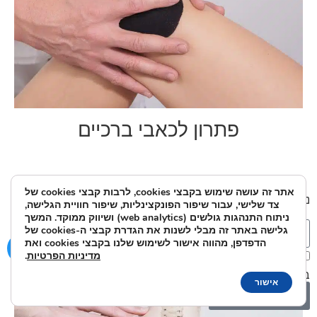
פתרון לכאבי ברכיים
אתר זה עושה שימוש בקבצי cookies, לרבות קבצי cookies של
נשמח לענות על כל שאלה או בקשה:
צד שלישי, עבור שיפור הפונקצינליות, שיפור חוויית הגלישה,
ניתוח התנהגות גולשים (web analytics) ושיווק ממוקד. המשך
גלישה באתר זה מבלי לשנות את הגדרת קבצי ה-cookies של
הדפדפן, מהווה אישור לשימוש שלנו בקבצי cookies ואת
מדיניות הפרטיות
.
אני מאשר/ת את מסירת הפרטים מרצוני החופשי והשימוש
בהם כדי ליצור איתי קשר ואת
מדיניות הפרטיות
.
אישור
שלח