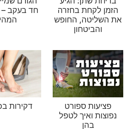
בריחת שתן: הגיע
הגורם שמיי
הזמן לקחת בחזרה
חד בעקב – ו
את השליטה, החופש
המהי
והביטחון
פציעות ספורט
דקירות בכ
נפוצות ואיך לטפל
בהן