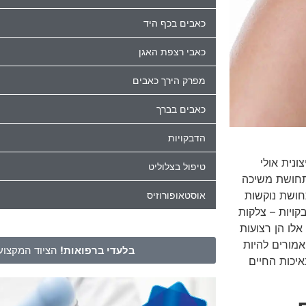
כאבים בכף היד
כאבי רצפת האגן
מפרק הירך כאבים
כאבים בברך
הדבקויות
נית אולי
טיפול בצלוליט
 תחושת משיכה
חושת נוקשות
אוסטאופורוזיס
ויות – צלקות
אלו הן רצועות
מורים להיות
בלעדי ברפואות!
הציוד המקצועי
איכות החיים