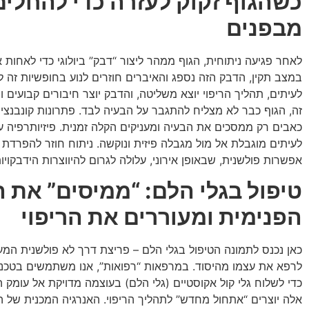
כשהגוף
זקוק
לעזרה
כדי
להחלים
מבפנים
לאחר פגיעה ניתוחית, הגוף ממהר ליצור “דבק” ביולוגי כדי לאחות 
במצב תקין, הדבק הזה נספג והאיברים חוזרים לנוע בחופשיות זה ל
לעיתים, תהליך הריפוי יוצא משליטה, והדבק יוצר חיבורים קבועים ו
זה, הגוף כבר לא מצליח להתגבר על הבעיה לבד. פתרונות קונבנציו
כאבים רק ממסכים את הבעיה ומעניקים הקלה זמנית. פיזיותרפיה עש
לעיתים מוגבלת אל מול מגבלה פיזית ונוקשה. ניתוח חוזר להפרדת 
אפשרות פולשנית, שבאופן אירוני, עלולה לגרום להיווצרות הידבקויו
טיפול
בגלי
הלם: “
ממיסים”
את
ה
הפנימית
ומעוררים
את
הריפוי
כאן נכנס לתמונה הטיפול בגלי הלם – פריצת דרך לא פולשנית המ
לרפא את עצמו מהיסוד. במרפאות “רפואות”, אנו משתמשים בטכנ
כדי לשלוח גלי קול אקוסטיים (גלי הלם) בעוצמה מדויקת אל עומק 
אלה יוצרים “אתחול מחדש” לתהליך הריפוי. האנרגיה המכנית של ה