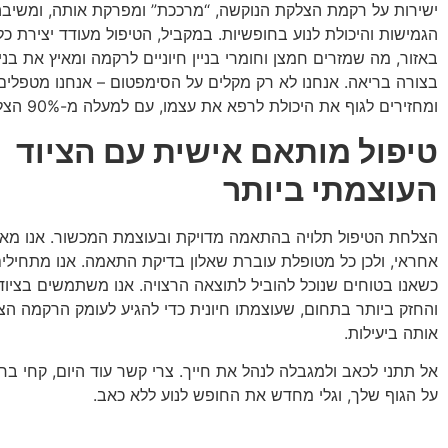
ישירות על רקמת הצלקת הנוקשה, “מרככת” ומפרקת אותה, ומשיב
הגמישות והיכולת לנוע בחופשיות. במקביל, הטיפול מעודד יצירת כ
באזור, מה שמזרים חמצן וחומרי בניין חיוניים לרקמה ומאיץ את ב
בצורה בריאה. אנחנו לא רק מקלים על הסימפטום – אנחנו מטפלי
ומחזירים לגוף את היכולת לרפא את עצמו, עם למעלה מ-90% הצלחה.
טיפול
מותאם
אישית
עם
הציוד
העוצמתי
ביותר
הצלחת הטיפול תלויה בהתאמה מדויקת ובעוצמת המכשור. אנו מאמ
אחראי, ולכן כל מטופלת עוברת שאלון בדיקת התאמה. אנו מתחילים
כשאנו בטוחים שנוכל להוביל לתוצאה הרצויה. אנו משתמשים בציו
והחזק ביותר בתחום, שעוצמתו חיונית כדי להגיע לעומק הרקמה הצ
אותה ביעילות.
אל תתני לכאב ולמגבלה לנהל את חייך. צרי קשר עוד היום, קחי ב
על הגוף שלך, וגלי מחדש את החופש לנוע ללא כאב.