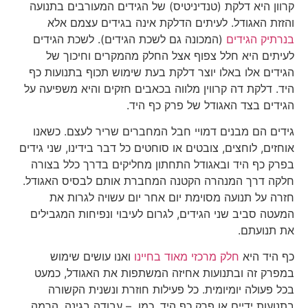
קרוון היא דלקת (טנדיניטיס) של הגידים המעורבים בתנועה
והזזת האגודל. לעיתים הדלקת אינה בגידים עצמם אלא
בנרתיק הגידים
(המכונה גם לשכת הגידים). לשכת הגידים
לעיתים היא חלל צפוף אצל החלק מהמקרים וחיכוך של
הגידים אלו באלו יוצר דלקת בעת שימוש תכוף בתנועות כף
היד. דלקת דה קרווין מלווה בכאבים חזקים והיא משפיעה על
הגידים בצד האגודל של פרק כף היד.
גידים הם מבנים דמויי חבל המחברים שריר לעצם. כשאנו
אוחזים, לוחצים, צובטים או סוחטים כל דבר בידינו, שני גידים
בפרק כף היד ובאגודל התחתון מחליקים בדרך כלל בצורה
חלקה דרך המנהרה הקטנה המחברת אותם לבסיס האגודל.
חזרה על תנועה מסוימת יום אחר יום עשויה לגרות את
המעטה סביב שני הגידים, לגרום לעיבוי ונפיחות המגבילים
את תנועתם.
כף היד היא
חלק מרכזי מאוד בחיינו
ואנו עושים שימוש
במפרק זה ובתנועות אחיזה המשתפות את האגודל, כמעט
בכל פעולה יומיומית. כל פעילות חוזרת ונשנית הקשורה
בתנועות ידיים או פרק כף היד, כמו – עבודה בגינה, הרמה