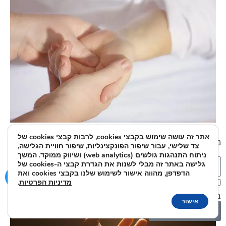
כאבים בכף היד
אתר זה עושה שימוש בקבצי cookies, לרבות קבצי cookies של
נשמח לענות על כל שאלה או בקשה:
צד שלישי, עבור שיפור הפונקצינליות, שיפור חוויית הגלישה,
ניתוח התנהגות גולשים (web analytics) ושיווק ממוקד. המשך
גלישה באתר זה מבלי לשנות את הגדרת קבצי ה-cookies של
הדפדפן, מהווה אישור לשימוש שלנו בקבצי cookies ואת
מדיניות הפרטיות
.
אני מאשר/ת את מסירת הפרטים מרצוני החופשי והשימוש
בהם כדי ליצור איתי קשר ואת
מדיניות הפרטיות
.
אישור
שלח