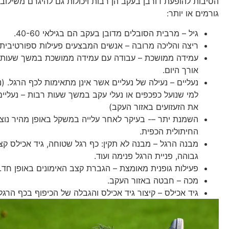
הסיבות להופעת דורבן בעקב הן רבות ויכולות גם להיגרם משילוב 
גורמים או יותר:
גיל – מרבית הסובלים מדובן בעקב הם בגילאי 40-60.
ריצה והליכה מרובה – אנשים המבצעים פעילות ספורטיבית 
עמידה ממושכת – עבודה עם עמידה ממושכת במשך שעות א
אורך היום.
נעליים – נעילה של נעליים אשר אינן מתאימות לכף הרגל. (נ
למי שנועל כפכפים או נעלי עקב במשך שעות רבות – נעליים
את הזעזועים באזור העקב)
השמנת יתר –- בעיקר לאחר עלייה במשקל באופן מהיר נוצ
החיתולית הכפית.
מבנה הרגל – מבנה לא תקין: כף רגל שטוחה, גיד אכילס קצ
גבוהה, פניית הרגל פנימה ועוד.
פעילות גופנית מאומצת – הגברת קצב האימונים באופן חד.
מכה – חבטה באזור העקב.
גיד אכילס – קיצור גיד אכילס והגבלה של הכיפוף בכף הרגל.