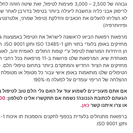
גבוהה של 2,500 – 3,000 פעימות לטיפול, זאת שיטה הז
לריסוק אבני כליה ונחשבת ליעילה ביותר בטיפול בדורבן לאחר ש
לא הצליחו להעלים את הכאבים והדלקת (טיפול שמרני, אלטרנטיבי
ופיזיותרפיה)
מרפאות רפואות הביאו לראשונה לישראל את הטיפול באמצעות גלי
מחזיקים בא
הן היחידות המורשות לטיפול ע”י קופות החולים: לאומית זהב, לאו
מאוחדת שיא. המרפאות שלנו פרושות ב-11 מרפאות 
מחזיקים את הציוד החדיש והמתקדם ביותר בתחום טיפולי הלם. 
הטיפולים שלנו מותאמות באופן אישי עבור כל מטופל או מטופלת ו
ההצלחה של הריפוי עומדים על למעלה מ-90%!
אם אתם מעוניינים לשמוע עוד על האם גלי הלם טוב לטיפול ב
הגעתם לכתובת הנכונה!
נשמח אם תתקשרו אלינו לטלפון
:
00
או
צרו איתנו קשר
כאן
.
ברפואות מתנה
ותקן ISO 9001.