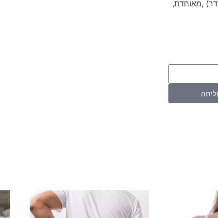
דר) ,מאוחדת,
ליחה