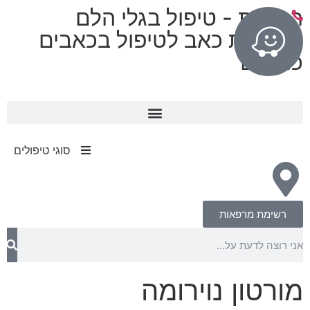
רפואות - טיפול בגלי הלם
מרפאות כאב לטיפול בכאבים
כרוניים
11 מרפאות בפריסה ארצית
עד 80% החזר מחברות הביטוח​
סוגי טיפולים
רשימת מרפאות
מורטון נוירומה