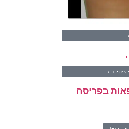
ישית לנבדק
אות בפריסה
ל - חדש!