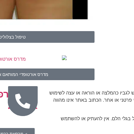
טיפול בצלוליט
מדרס אורטופדי המותאם א
רשת מרפ
דרושים
ש לגביו כהמלצה או הוראה או עצה לשימוש
מטפלים
י פרטני או אחר. הכתוב באתר אינו מהווה
ארצית:
ל בגלי הלם. אין להעתיק או להשתמש
> מרפאת כרמיא