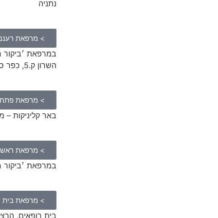
נתניה
> מרפאת רעננה
השרון ק.5, כפר סבא
> מרפאת פתח 
באר קליניקות – משה דיין 10 בנ
> מרפאת ראשון 
במרפאת ׳ביקור רופא׳, לזרו
> מרפאת בית 
בית רופאים, הרצל 9, קומה 5, בית 