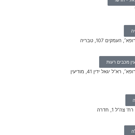
ה
העמקים 107, טבריה
ין מכבים רעות
במרפאת ׳ביקור רופא׳, רא”ל יגאל ידין 41, מודיעין
ה”ל 1, חדרה
ה