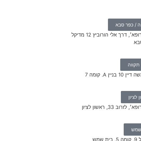
 / כפר סבא​
במרפאת ׳ביקור רופא׳, דרך אלי הורוביץ 12 מדיקל
תקווה
יין A. קומה 7
לציון
ב 33, ראשון לציון
שמש
שמש