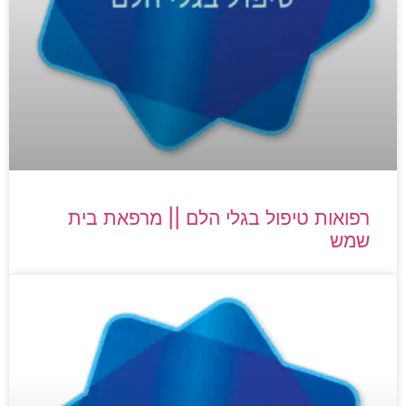
רפואות טיפול בגלי הלם || מרפאת בית
שמש​