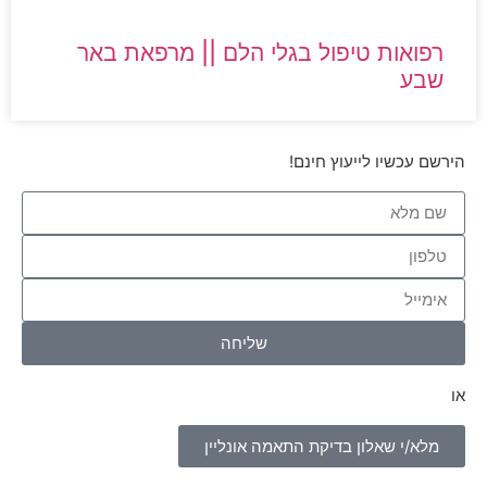
רפואות טיפול בגלי הלם || מרפאת באר
שבע​
הירשם עכשיו לייעוץ חינם!
שליחה
או
מלא/י שאלון בדיקת התאמה אונליין