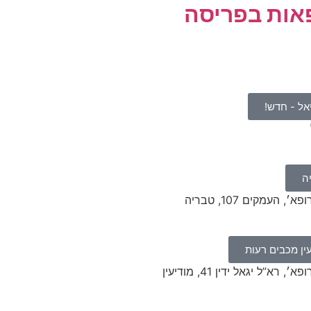
אות בפריסה
ל - חדש!
ה
העמקים 107, טבריה
ין מכבים רעות
במרפאת ׳ביקור רופא׳, רא”ל יגאל ידין 41, מודיעין