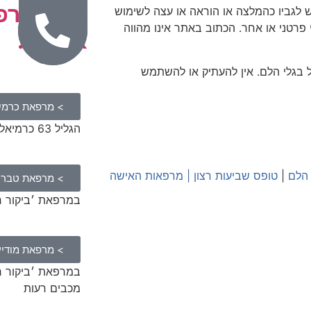
רשת מרפ
דרושים
ש לגביו כהמלצה או הוראה או עצה לשימוש
מטפלים
י פרטני או אחר. הכתוב באתר אינו מהווה
ארצית:
ל בגלי הלם. אין להעתיק או להשתמש
> מרפאת כרמיא
הגליל 63 כרמיאל
 הלם
|
טופס שביעות רצון
|
מרפאות האישה
> מרפאת טברי
במרפאת ׳ביקור רופא׳, 
> מרפאת מודיע
מכבים רעות